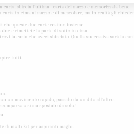
carta e di memorizzarla, ma non di mostrartela.
a carta, sbircia l'ultima carta del mazzo e memorizzala bene.
 carta in cima al mazzo e di mescolare, ma in realtà gli chieder
ti che queste due carte restino insieme.
 due e rimettete la parte di sotto in cima.
rovi la carta che avevi sbirciato. Quella successiva sarà la car
upire tutti.
ano.
, con un movimento rapido, passalo da un dito all'altro.
 scomparso o si sia spostato da solo!
co
te di molti kit per aspiranti maghi.