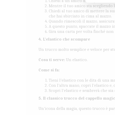
Chiedi a un amico di scegliere una 
Mentre il tuo amico sta scegliendo l
Chiedi al tuo amico di mettere la sua
che hai sbirciato in cima al mazzo.
Quando rimescoli il mazzo, assicura
A questo punto, spaccate il mazzo in
Gira una carta per volta finché non t
4. L'elastico che scompare
Un trucco molto semplice e veloce per st
Cosa ti serve:
Un elastico.
Come si fa:
Tieni l'elastico con le dita di una m
Con l'altra mano, copri l'elastico e
Scopri l'elastico e sembrerà che sia
5. Il classico trucco del cappello magi
Un'icona della magia, questo trucco è par