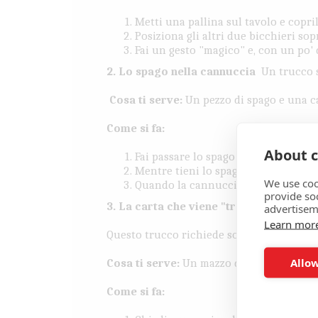
Metti una pallina sul tavolo e copri
Posiziona gli altri due bicchieri sop
Fai un gesto "magico" e, con un po' d
2. Lo spago nella cannuccia
Un trucco 
Cosa ti serve:
Un pezzo di spago e una c
Come si fa:
About c
Fai passare lo spago attraverso la c
Mentre tieni lo spago fermo, taglia 
We use coo
Quando la cannuccia è tagliata, sfil
provide so
3. La carta che viene "trovata" nel maz
advertisem
Learn mor
Questo trucco richiede solo un po' di as
Allow
Cosa ti serve:
Un mazzo di carte.
Come si fa: