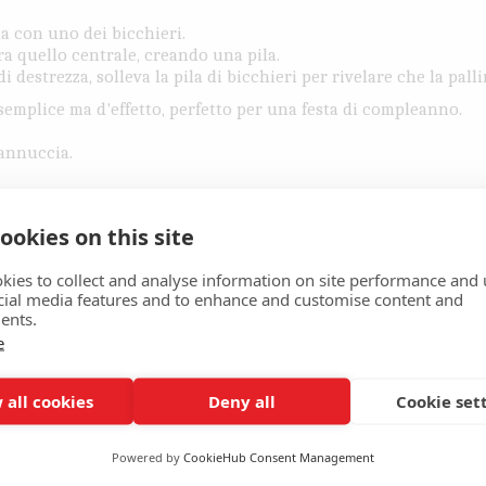
la con uno dei bicchieri.
ra quello centrale, creando una pila.
i destrezza, solleva la pila di bicchieri per rivelare che la pall
semplice ma d'effetto, perfetto per una festa di compleanno.
annuccia.
ookies on this site
annuccia.
la cannuccia a metà con un paio di forbici.
kies to collect and analyse information on site performance and 
a lo spago e mostralo intatto. Il pubblico rimarrà a bocca apert
cial media features and to enhance and customise content and
zo
ents.
e
tuzia.
 all cookies
Deny all
Cookie set
Powered by
CookieHub Consent Management