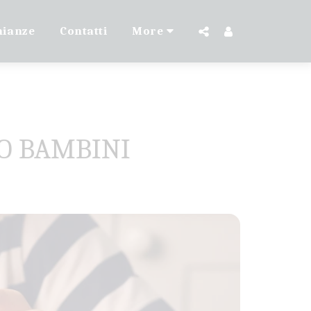
nianze
Contatti
More
LO BAMBINI