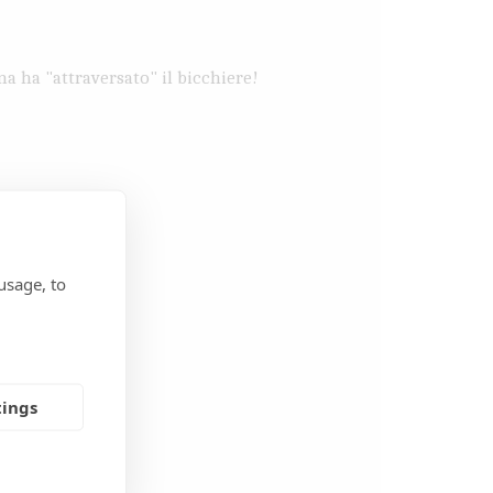
ina ha "attraversato" il bicchiere!
usage, to
a!
tings